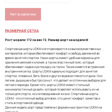
Нет в наличии
РАЗМЕРНАЯ СЕТКА
Рост модели: 172 см вес 72. Размер шорт на модели М
Спортивные шорты UDKM изготавливаются из высококачественных
материалов, которые обеспечивают комфорт и свободу движений во
время занятий спортом. Наши шорты имеют удобные карманы для
хранения мелочей и ключей, а также эластичный пояс, который
обеспечивает надежную посадку на талии. Также имеется встроенная
внутренняя сетка. Шорты UDKM идеально подходят для занятий
спортом, плаванья, бега, бокса и других видов активного отдыха. Они
легкие, дышащие и быстро сохнут, что делает их отличным выбором для
летнего периода. Кроме того, шорты UDKM имеют стильный
минималистичный дизайн, который позволяет использовать их не
только для спорта, но и в повседневной жизни. Спортивные шорты
UDKM - это отличный выбор для всех, кто ценит комфорт, качество и
стиль в спортивной одежде.
Данная модель шорт представлена с фирменным принтом UDKM на
штанине.