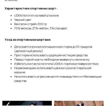
Характеристики спортивных шорт :
UDKM логотип на левой штанине
Черный цвет
Бенгалин стрейч 300 гр
70% вискоза, 27% нейлон, 3% спандекс
Уход за спортивными шортами:
Допускается ручная или машинная стирка до 30 градусов
(деликатный режим)
При стирке использовать щадящие чистящие средства
Перед стиркой шорты необходимо вывернуть наизнанку
Избегать контакта логотипа UDKM с горячими поверхностями.
Не рекомендуем использовать режим сушки в стиральной
машине
Не использовать агрессивные пятновыводители и отбеливающие
средства