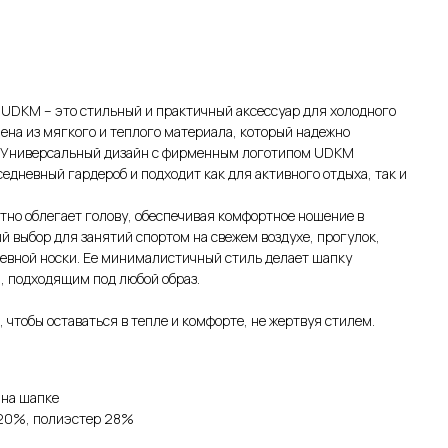
UDKM – это стильный и практичный аксессуар для холодного
ена из мягкого и теплого материала, который надежно
а. Универсальный дизайн с фирменным логотипом UDKM
едневный гардероб и подходит как для активного отдыха, так и
тно облегает голову, обеспечивая комфортное ношение в
й выбор для занятий спортом на свежем воздухе, прогулок,
невной носки. Ее минималистичный стиль делает шапку
, подходящим под любой образ.
 чтобы оставаться в тепле и комфорте, не жертвуя стилем.
 на шапке
 20%, полиэстер 28%