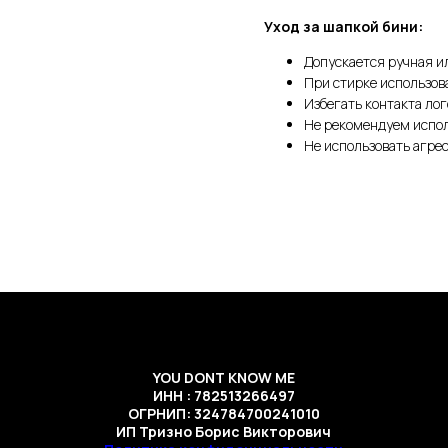
Уход за шапкой бини:
Допускается ручная и
При стирке использов
Избегать контакта ло
Не рекомендуем испо
Не использовать агре
YOU DONT KNOW ME
ИНН : 782513266497
ОГРНИП: 324784700241010
ИП Тризно Борис Викторович