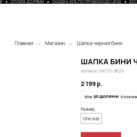
₽
ОПЛАТА ДОЛЯМИ
СКИДКА 30% ПО ПРОМОКОДУ UD30
БЕСП
Главная
Магазин
Шапка черная бини
→
→
ШАПКА БИНИ 
Артикул:
HAT01-BK24
2 199
р.
Или
4 платеж
Размер
One size