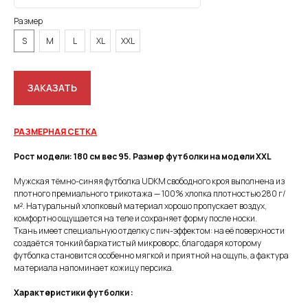
Размер
S
M
L
XL
XXL
ЗАКАЗАТЬ
РАЗМЕРНАЯ СЕТКА
Рост модели: 180 см вес 95. Размер футболки на модели XXL
Мужская тёмно-синяя футболка UDKM свободного кроя выполнена из
плотного премиального трикотажа — 100% хлопка плотностью 280 г/
м². Натуральный хлопковый материал хорошо пропускает воздух,
комфортно ощущается на теле и сохраняет форму после носки.
Ткань имеет специальную отделку с пич-эффектом: на её поверхности
создаётся тонкий бархатистый микроворс, благодаря которому
футболка становится особенно мягкой и приятной на ощупь, а фактура
материала напоминает кожицу персика.
Характеристики футболки :