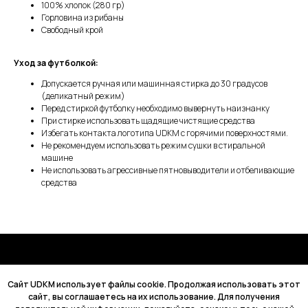
100% хлопок (280 гр)
Горловина из рибаны
Свободный крой
Уход за футболкой:
Допускается ручная или машинная стирка до 30 градусов
(деликатный режим)
Перед стиркой футболку необходимо вывернуть наизнанку
При стирке использовать щадящие чистящие средства
Избегать контакта логотипа UDKM с горячими поверхностями.
Не рекомендуем использовать режим сушки в стиральной
машине
Не использовать агрессивные пятновыводители и отбеливающие
средства
Cайт UDKM использует файлы cookie. Продолжая использовать этот
сайт, вы соглашаетесь на их использование. Для получения