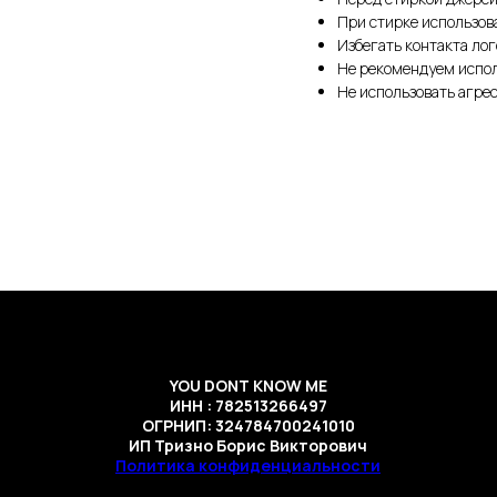
При стирке использов
Избегать контакта ло
Не рекомендуем испо
Не использовать агре
YOU DONT KNOW ME
ИНН : 782513266497
ОГРНИП: 324784700241010
ИП Тризно Борис Викторович
Политика конфиденциальности