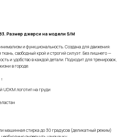
 83. Размер джерси на модели S/M
инимализм и функциональность. Создана для движения:
 ткань, свободный крой и строгий силуэт. Без лишнего —
ость и удобство в каждой детали. Подходит для тренировок,
жизни в городе.
:
й UDKM логотип на груди
эластан
ли машинная стирка до 30 градусов (деликатный режим)
 необходимо вывернуть наизнанку