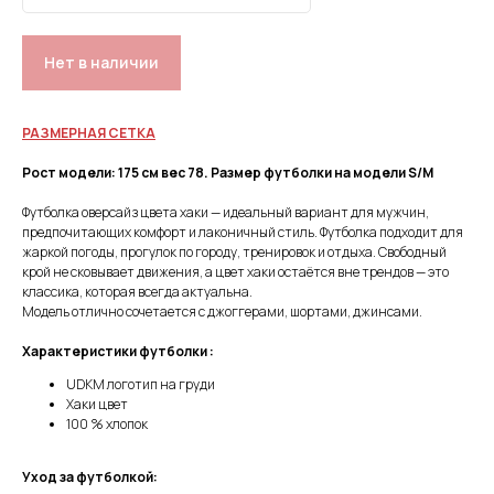
Нет в наличии
РАЗМЕРНАЯ СЕТКА
Рост модели: 175 см вес 78. Размер футболки на модели S/M
Футболка оверсайз цвета хаки — идеальный вариант для мужчин,
предпочитающих комфорт и лаконичный стиль. Футболка подходит для
жаркой погоды, прогулок по городу, тренировок и отдыха. Свободный
крой не сковывает движения, а цвет хаки остаётся вне трендов — это
классика, которая всегда актуальна.
Модель отлично сочетается с джоггерами, шортами, джинсами.
Характеристики футболки :
UDKM логотип на груди
Хаки цвет
100 % хлопок
Уход за футболкой: