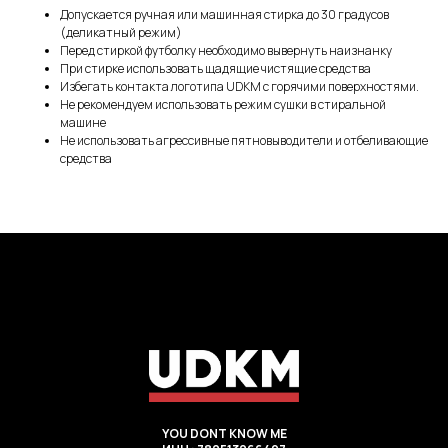
Допускается ручная или машинная стирка до 30 градусов
(деликатный режим)
Перед стиркой футболку необходимо вывернуть наизнанку
При стирке использовать щадящие чистящие средства
Избегать контакта логотипа UDKM с горячими поверхностями.
Не рекомендуем использовать режим сушки в стиральной
машине
Не использовать агрессивные пятновыводители и отбеливающие
средства
YOU DONT KNOW ME