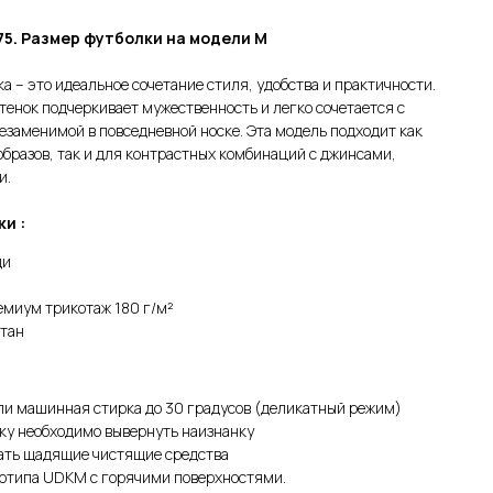
 75. Размер футболки на модели М
а – это идеальное сочетание стиля, удобства и практичности.
тенок подчеркивает мужественность и легко сочетается с
езаменимой в повседневной носке. Эта модель подходит как
бразов, так и для контрастных комбинаций с джинсами,
и.
и :
ди
миум трикотаж 180 г/м²
стан
ли машинная стирка до 30 градусов (деликатный режим)
ку необходимо вывернуть наизнанку
ать щадящие чистящие средства
готипа UDKM с горячими поверхностями.