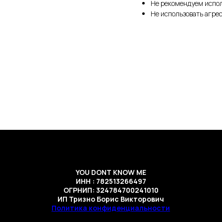
Не рекомендуем испо
Не использовать агре
YOU DONT KNOW ME
ИНН : 782513266497
ОГРНИП: 324784700241010
ИП Тризно Борис Викторович
Политика конфиденциальности