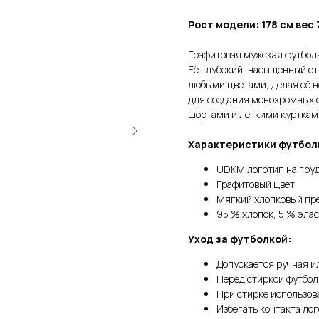
Рост модели: 178 см вес
Графитовая мужская футболк
Её глубокий, насыщенный от
любыми цветами, делая её н
для создания монохромных о
шортами и легкими курткам
Характеристики футболк
UDKM логотип на гру
Графитовый цвет
Мягкий хлопковый пре
95 % хлопок, 5 % эла
Уход за футболкой:
Допускается ручная и
Перед стиркой футбол
При стирке использов
Избегать контакта ло