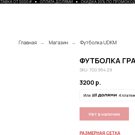
АВКА ОТ 5000 ₽
ОПЛАТА ДОЛЯМИ
СКИДКА 30% ПО ПРОМОКОДУ
Главная
Магазин
Футболка UDKM
→
→
ФУТБОЛКА ГР
SKU: 700.954.29
3200
р.
Или
4 платеж
Нет в наличии
РАЗМЕРНАЯ СЕТКА