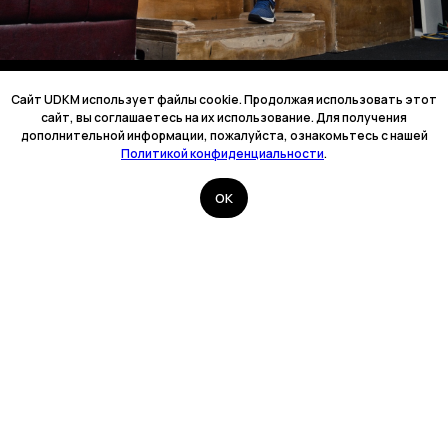
Cайт UDKM использует файлы cookie. Продолжая использовать этот
сайт, вы соглашаетесь на их использование. Для получения
дополнительной информации, пожалуйста, ознакомьтесь с нашей
Политикой конфиденциальности
.
OK
YOU DONT KNOW ME
ИНН : 782513266497
ОГРНИП: 324784700241010
ИП Тризно Борис Викторович
Политика конфиденциальности